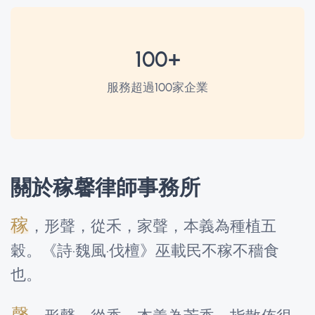
100+
服務超過100家企業
關於稼馨律師事務所
稼
，形聲，從禾，家聲，本義為種植五
穀。《詩·魏風·伐檀》巫載民不稼不穡食
也。