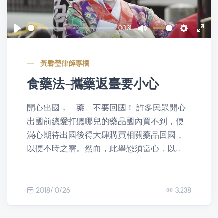
l
a
00:31
y
P
M
S
E
l
u
e
n
黃馨瑩律師專欄
a
t
t
t
y
e
t
e
食藥法-攜藥返臺要小心
i
r
開心出國，「藥」不要回國！ 許多民眾開心
n
f
出國前總愛打聽哪兒的藥品國內買不到，便
g
u
滿心期待出國後得大肆購買相關藥品回國，
s
l
以便不時之需。然而，此舉恐須當心，以...
l
s
c
r
2018/10/26
3,238
e
e