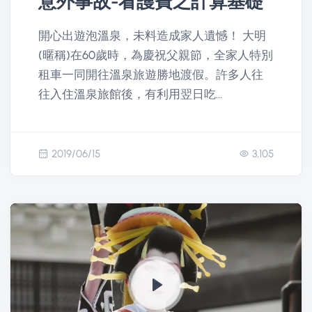
意外事故-看護費之計算基礎
開心出遊泡溫泉，未料造成家人遺憾！ 大明
(暱稱)在60歲時，為慶祝父親節，全家人特別
租車一同開往溫泉旅遊勝地渡假。許多人往
往入住溫泉旅館後，有利用翌日吃...
2019/06/15
3,105
P