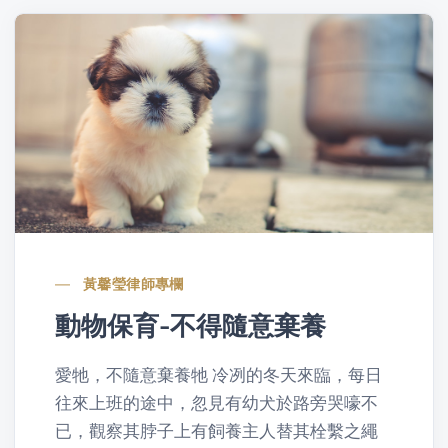
n
黃馨瑩律師專欄
動物保育-不得隨意棄養
愛牠，不隨意棄養牠 冷冽的冬天來臨，每日
往來上班的途中，忽見有幼犬於路旁哭嚎不
已，觀察其脖子上有飼養主人替其栓繫之繩